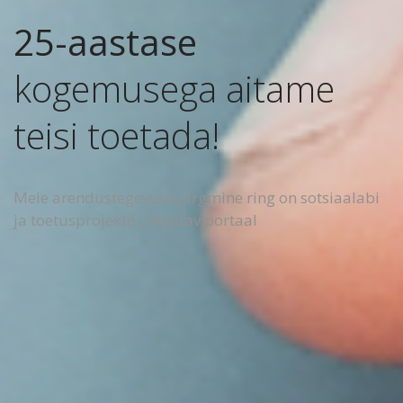
25-aastase
kogemusega aitame
teisi toetada!
Meie arendustegevuse järgmine ring on sotsiaalabi
ja toetusprojekte ühendav portaal