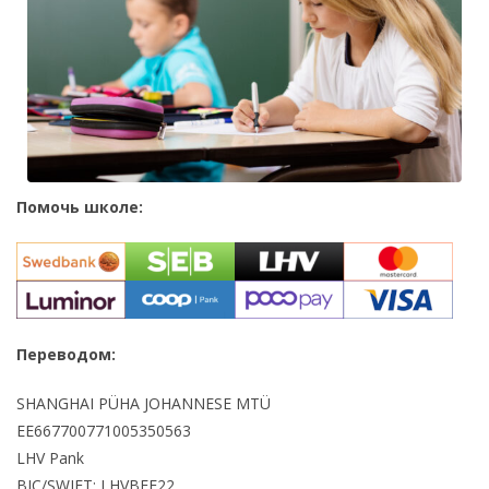
Помочь школе:
Переводом:
SHANGHAI PÜHA JOHANNESE MTÜ
EE667700771005350563
LHV Pank
BIC/SWIFT: LHVBEE22