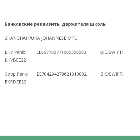
Банковские реквизиты держателя школы
SHANGHAI PÜHA JOHANNESE MTÜ:
LHV Pank: EE667700771005350563 BIC/SWIFT:
LHVBEE22
Coop Pank: EE704204278621910802 BIC/SWIFT:
EKRDEE22